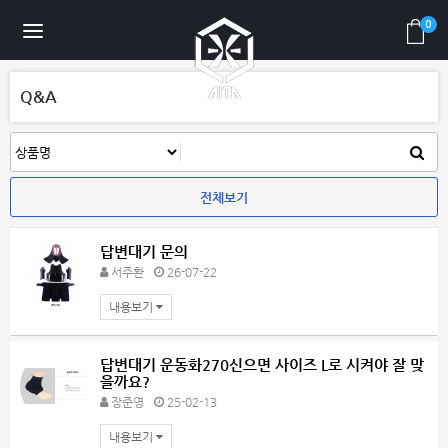
0
Q&A
전체보기
답변대기
문의
서주환
26-07-22
내용보기
답변대기
운동화270신으면 사이즈 L로 시켜야 잘 맞
을까요?
장준영
25-02-13
내용보기