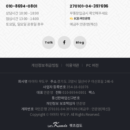
010-8694-0801
270101-04-397696
상담시간 10:00 - 18:00
무통장입금시 확인해주세요
점심시간 13:00 - 14:00
토요일, 일요일 공휴일 휴무
예금주:안준영(해신)
Talk
Blog
개인정보취급방침
이용약관
PC 버전
회사명
아이타 무도구
주소
경기도 고양시 일산서구 이산포길 246-6
사업자 등록번호
354-16-01076
대표
안준영
전화
010-8694-0801
팩스
통신판매업신고번호
개인정보 보호책임자
안준영
계좌번호
국민은행 270101-04-397696 (예금주 : 안준영(해신))
Copyright © 아이타 무도구. All Rights Reserved.