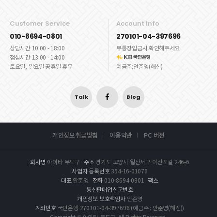
Customer Service
Account Info
010-8694-0801
270101-04-397696
상담시간 10:00 - 18:00
무통장입금시 확인해주세요
점심시간 13:00 - 14:00
토요일, 일요일 공휴일 휴무
예금주:안준영(해신)
Talk
Blog
개인정보취급방침
이용약관
PC 버전
회사명
아이타 무도구
주소
경기도 고양시 일산서구 이산포길 246-6
사업자 등록번호
354-16-01076
대표
안준영
전화
010-8694-0801
팩스
통신판매업신고번호
개인정보 보호책임자
안준영
계좌번호
국민은행 270101-04-397696 (예금주 : 안준영(해신))