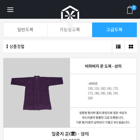
0
일반도복
기능성도복
고급도복
상품정렬
일중지 운(雲) - 상의